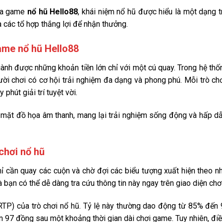
của game
nổ hũ Hello88
, khái niệm nổ hũ được hiểu là một dạng t
 các tổ hợp thắng lợi để nhận thưởng.
game nổ hũ Hello88
giành được những khoản tiền lớn chỉ với một cú quay. Trong hệ t
ười chơi có cơ hội trải nghiệm đa dạng và phong phú. Mỗi trò ch
hút giải trí tuyệt vời.
mặt đồ họa âm thanh, mang lại trải nghiệm sống động và hấp dẫ
chơi nổ hũ
hỉ cần quay các cuộn và chờ đợi các biểu tượng xuất hiện theo n
 bạn có thể dễ dàng tra cứu thông tin này ngay trên giao diện chơi
RTP) của trò chơi nổ hũ. Tỷ lệ này thường dao động từ 85% đến 97
n 97 đồng sau một khoảng thời gian dài chơi game. Tuy nhiên, đ