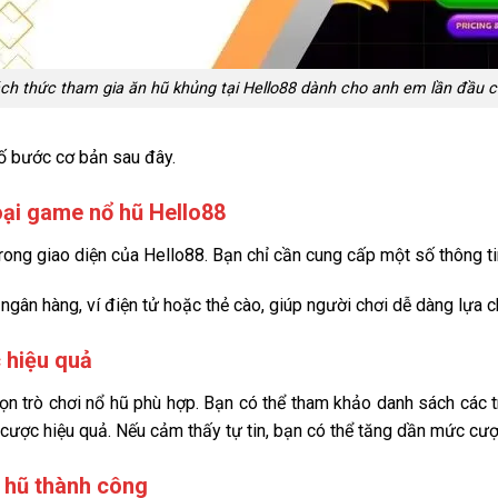
ch thức tham gia ăn hũ khủng tại Hello88 dành cho anh em lần đầu c
số bước cơ bản sau đây.
loại game nổ hũ Hello88
rong giao diện của Hello88. Bạn chỉ cần cung cấp một số thông tin
 ngân hàng, ví điện tử hoặc thẻ cào, giúp người chơi dễ dàng lựa
 hiệu quả
chọn trò chơi nổ hũ phù hợp. Bạn có thể tham khảo danh sách các tr
 cược hiệu quả. Nếu cảm thấy tự tin, bạn có thể tăng dần mức cư
ổ hũ thành công