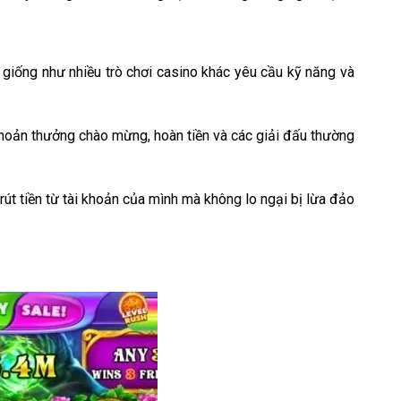
g giống như nhiều trò chơi casino khác yêu cầu kỹ năng và
c khoản thưởng chào mừng, hoàn tiền và các giải đấu thường
 rút tiền từ tài khoản của mình mà không lo ngại bị lừa đảo