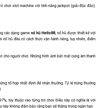
rò chơi slot machine với tính năng jackpot (giải độc đắc).
hống các dạng game
nổ hũ Hello88
, nổ hũ được thiết kế với
ơi nổ hũ đều có cách thức vận hành riêng, tuy nhiên, điểm
n cho người chơi. Những hình ảnh bắt mắt cùng âm thanh
hững tổ hợp nhất định để nhận thưởng. Tỷ lệ trúng thưởng
.
%, tùy thuộc vào từng trò chơi. Điều này có nghĩa là với
iều này không đảm bảo rằng bạn sẽ thắng trong ngắn hạn.