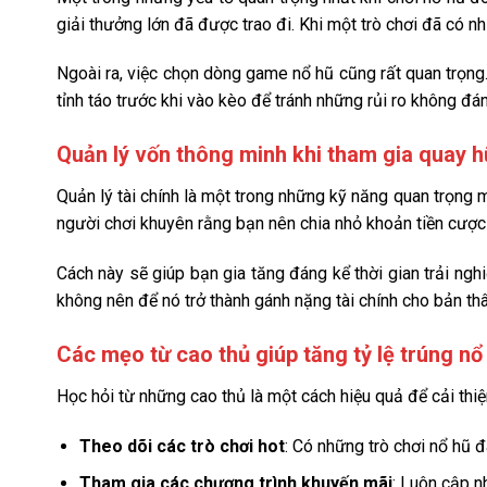
giải thưởng lớn đã được trao đi. Khi một trò chơi đã có nh
Ngoài ra, việc chọn dòng game nổ hũ cũng rất quan trọng.
tỉnh táo trước khi vào kèo để tránh những rủi ro không đá
Quản lý vốn thông minh khi tham gia quay h
Quản lý tài chính là một trong những kỹ năng quan trọng 
người chơi khuyên rằng bạn nên chia nhỏ khoản tiền cược 
Cách này sẽ giúp bạn gia tăng đáng kể thời gian trải nghi
không nên để nó trở thành gánh nặng tài chính cho bản thâ
Các mẹo từ cao thủ giúp tăng tỷ lệ trúng nổ
Học hỏi từ những cao thủ là một cách hiệu quả để cải thi
Theo dõi các trò chơi hot
: Có những trò chơi nổ hũ đ
Tham gia các chương trình khuyến mãi
: Luôn cập n