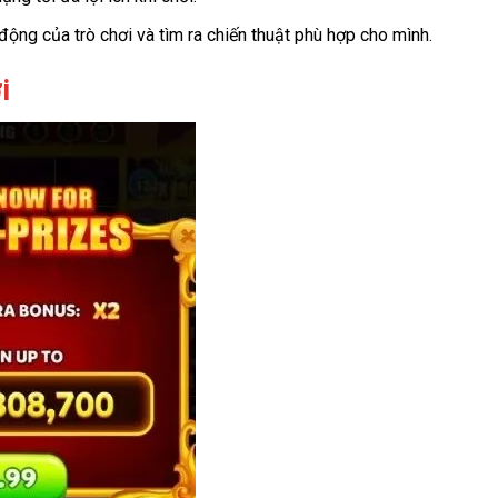
động của trò chơi và tìm ra chiến thuật phù hợp cho mình.
i