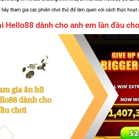
, hãy tham gia các phiên chơi thử để làm quen với cách thức hoạt 
ại Hello88 dành cho anh em lần đầu chơ